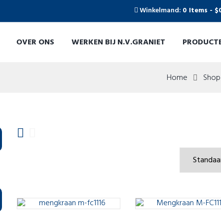
Winkelmand:
0 Items
-
$
OVER ONS
WERKEN BIJ N.V.GRANIET
PRODUCT
Home
Shop
Resultaat 10–11 van de 11 resultaten wordt getoond