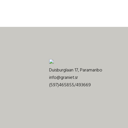
Duisburglaan 17, Paramaribo
info@graniet.sr
(597)465855/493669