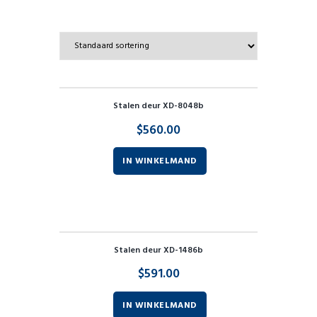
Resultaat 10–13 van de 13 resultaten wordt getoond
Stalen deur XD-8048b
$
560.00
IN WINKELMAND
Stalen deur XD-1486b
$
591.00
IN WINKELMAND