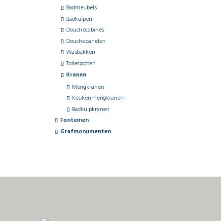
Badmeubels
Badkuipen
Douchecabines
Douchepanelen
Wasbakken
Toiletpotten
Kranen
Mengkranen
Keukenmengkranen
Badkuipkranen
Fonteinen
Grafmonumenten