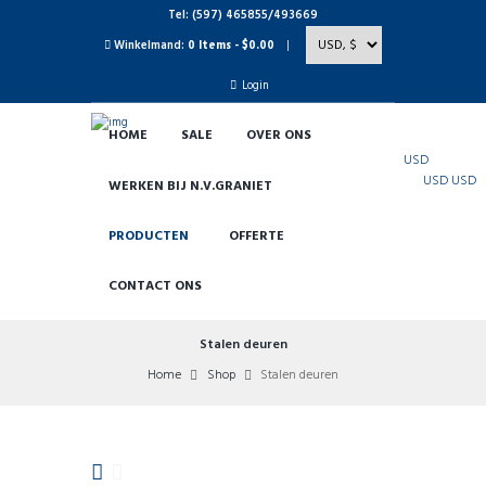
Tel: (597) 465855/493669
Winkelmand:
0 Items
-
$0.00
Login
HOME
SALE
OVER ONS
USD
USD
USD
WERKEN BIJ N.V.GRANIET
PRODUCTEN
OFFERTE
CONTACT ONS
Stalen deuren
Home
Shop
Stalen deuren