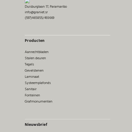
Duisburglaan 17, Paramaribo
info@graniet.sr
(597)465855/493669
Producten
Aanrechtbladen
Stalen deuren
Tegels
Gevelstenen
Laminaat
Systeemplafonds
Sanitair
Fonteinen
Grafmonumenten
Nieuwsbrief