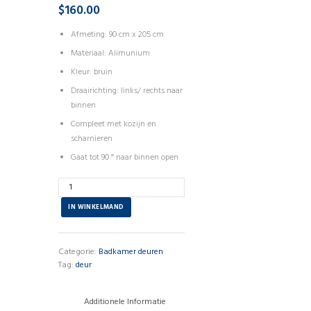
$
160.00
Afmeting: 90 cm x 205 cm
Materiaal: Alimunium
Kleur: bruin
Draairichting: links/ rechts naar
binnen
Compleet met kozijn en
scharnieren
Gaat tot 90 ° naar binnen open
Aantal
IN WINKELMAND
Categorie:
Badkamer deuren
Tag:
deur
Additionele Informatie