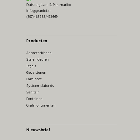
Duisburglaan 17, Paramaribo
info@graniet.sr
(597)465855/493669
Producten
Aanrechtbladen
Stalen deuren
Tegels
Gevelstenen
Laminaat
Systeemplafonds
Sanitair
Fonteinen
Grafmonumenten
Nieuwsbrief