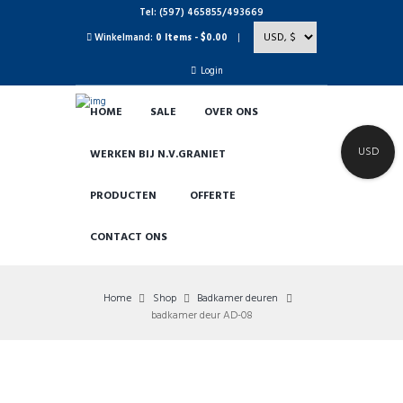
Tel: (597) 465855/493669
Winkelmand:
0 Items
-
$0.00
Login
HOME
SALE
OVER ONS
USD
WERKEN BIJ N.V.GRANIET
PRODUCTEN
OFFERTE
CONTACT ONS
Home
Shop
Badkamer deuren
badkamer deur AD-08