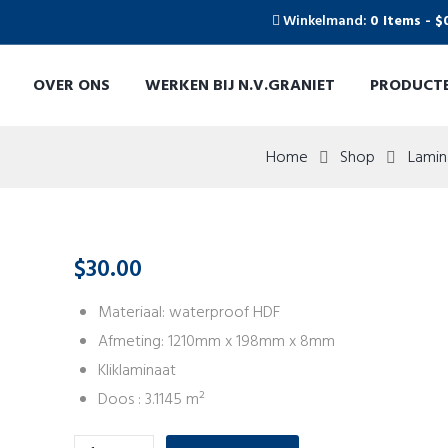
Winkelmand:
0 Items
-
$
OVER ONS
WERKEN BIJ N.V.GRANIET
PRODUCT
Home
Shop
Lamin
$
30.00
Materiaal: waterproof HDF
Afmeting: 1210mm x 198mm x 8mm
Kliklaminaat
Doos : 3.1145 m²
Aantal