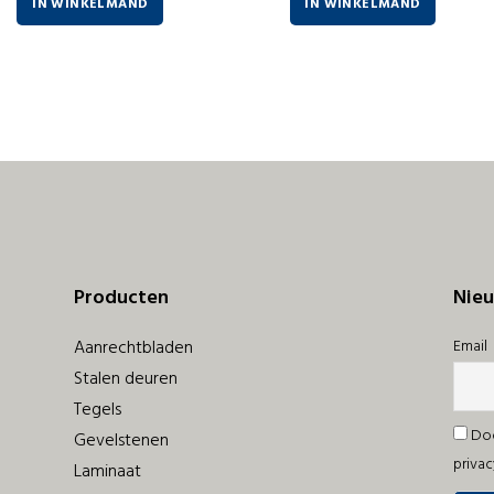
IN WINKELMAND
IN WINKELMAND
Producten
Nieu
Aanrechtbladen
Email
Stalen deuren
Tegels
Doo
Gevelstenen
privac
Laminaat