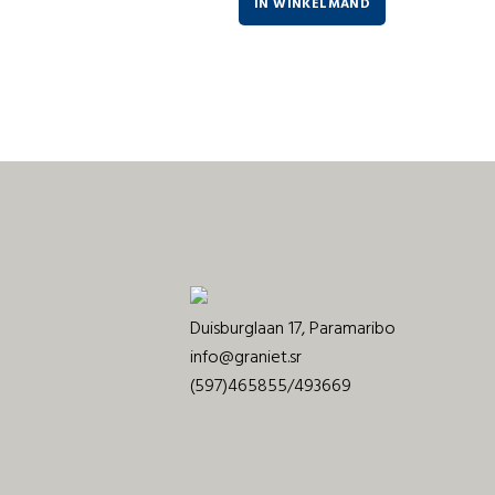
IN WINKELMAND
Duisburglaan 17, Paramaribo
info@graniet.sr
(597)465855/493669