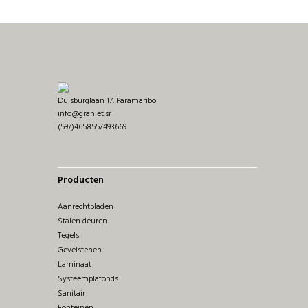
Duisburglaan 17, Paramaribo
info@graniet.sr
(597)465855/493669
Producten
Aanrechtbladen
Stalen deuren
Tegels
Gevelstenen
Laminaat
Systeemplafonds
Sanitair
Fonteinen