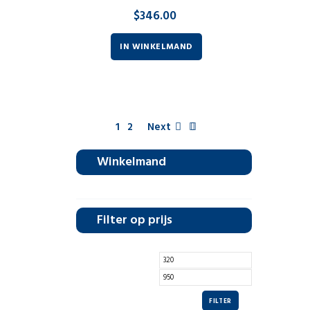
$
346.00
IN WINKELMAND
1
2
Next
Winkelmand
Filter op prijs
FILTER