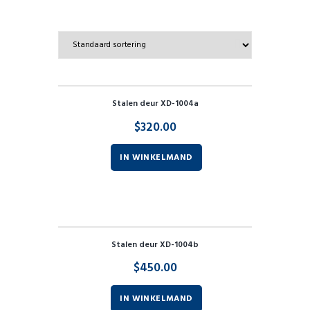
Resultaat 1–9 van de 13 resultaten wordt getoond
Stalen deur XD-1004a
$
320.00
IN WINKELMAND
Stalen deur XD-1004b
$
450.00
IN WINKELMAND