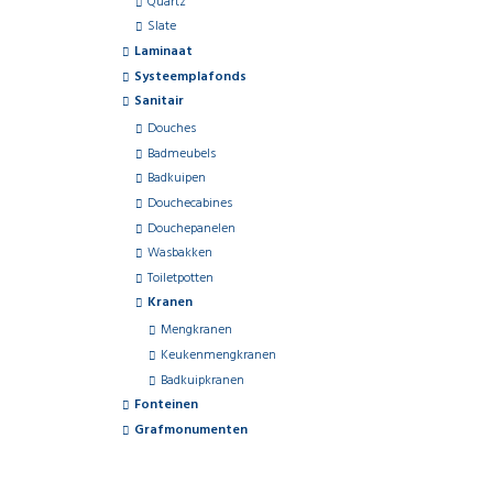
Quartz
Slate
Laminaat
Systeemplafonds
Sanitair
Douches
Badmeubels
Badkuipen
Douchecabines
Douchepanelen
Wasbakken
Toiletpotten
Kranen
Mengkranen
Keukenmengkranen
Badkuipkranen
Fonteinen
Grafmonumenten