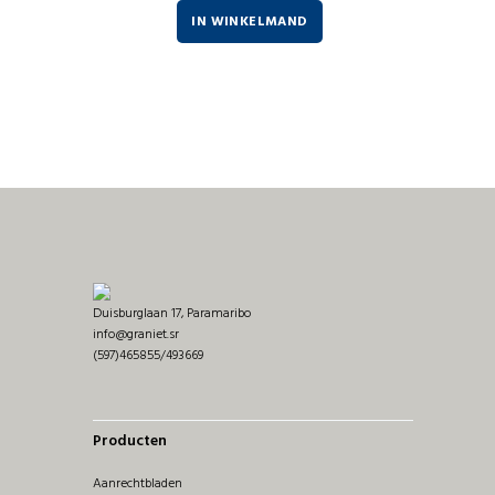
IN WINKELMAND
Duisburglaan 17, Paramaribo
info@graniet.sr
(597)465855/493669
Producten
Aanrechtbladen