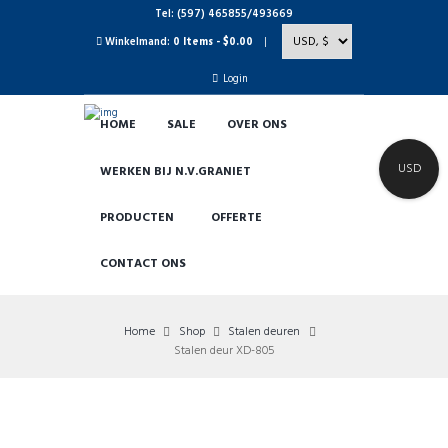
Tel: (597) 465855/493669
Winkelmand:
0 Items
-
$0.00
Login
HOME
SALE
OVER ONS
USD
WERKEN BIJ N.V.GRANIET
PRODUCTEN
OFFERTE
CONTACT ONS
Home
Shop
Stalen deuren
Stalen deur XD-805