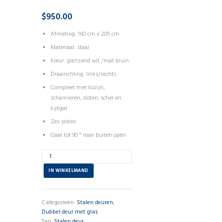
$
950.00
Afmeting: 160 cm x 205 cm
Materiaal: staal
Kleur: glanzend wit /mat bruin
Draairichting: links/rechts
Compleet met kozijn,
scharnieren, sloten, schel en
kijkgat
Zes sloten
Gaat tot 90 ° naar buiten open
Aantal
IN WINKELMAND
Categorieën:
Stalen deuren
,
Dubbel deur met glas
Tag:
Stalen deur