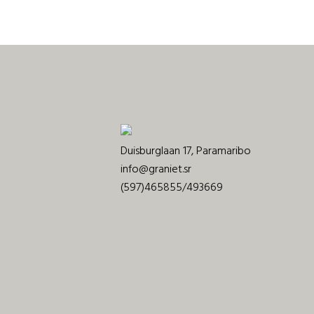
Duisburglaan 17, Paramaribo
info@graniet.sr
(597)465855/493669