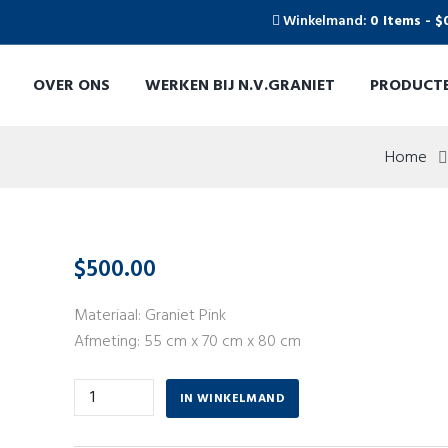
Winkelmand:
0 Items
-
$
OVER ONS
WERKEN BIJ N.V.GRANIET
PRODUCT
Home
$
500.00
Materiaal: Graniet Pink
Afmeting: 55 cm x 70 cm x 80 cm
Aantal
IN WINKELMAND