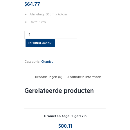
$
64.77
Afmeting: 60 cm x 60 cm
Dikte: 1 cm
Aantal
IN WINKELMAND
Categorie:
Graniet
Beoordelingen (0)
Additionele Informatie
Gerelateerde producten
Granieten tegel Tigerskin
$
80.11