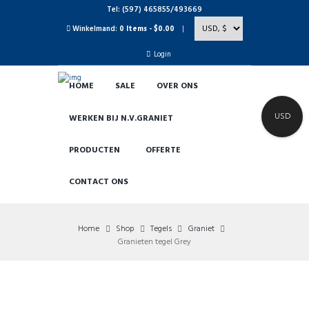
Tel: (597) 465855/493669
Winkelmand:
0 Items
-
$0.00
Login
HOME
SALE
OVER ONS
USD
WERKEN BIJ N.V.GRANIET
PRODUCTEN
OFFERTE
CONTACT ONS
Home
Shop
Tegels
Graniet
Granieten tegel Grey