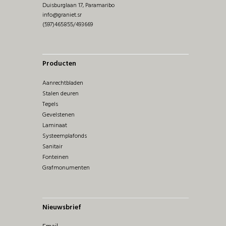
Duisburglaan 17, Paramaribo
info@graniet.sr
(597)465855/493669
Producten
Aanrechtbladen
Stalen deuren
Tegels
Gevelstenen
Laminaat
Systeemplafonds
Sanitair
Fonteinen
Grafmonumenten
Nieuwsbrief