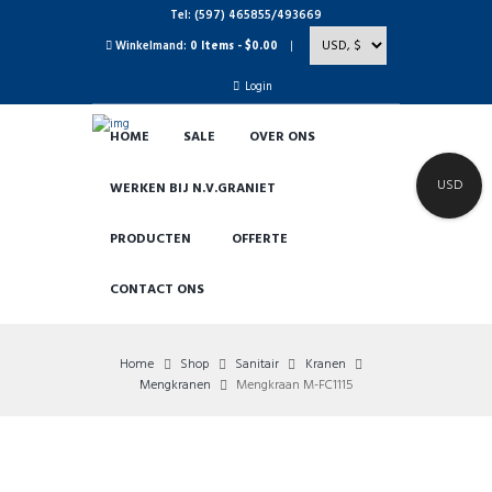
Tel: (597) 465855/493669
Winkelmand:
0 Items
-
$0.00
Login
HOME
SALE
OVER ONS
USD
WERKEN BIJ N.V.GRANIET
PRODUCTEN
OFFERTE
CONTACT ONS
Home
Shop
Sanitair
Kranen
Mengkranen
Mengkraan M-FC1115