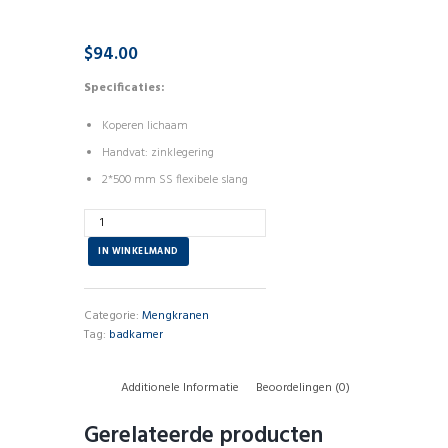
$
94.00
Specificaties:
Koperen lichaam
Handvat: zinklegering
2*500 mm SS flexibele slang
Aantal
IN WINKELMAND
Categorie:
Mengkranen
Tag:
badkamer
Additionele Informatie
Beoordelingen (0)
Gerelateerde producten