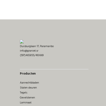
Duisburglaan 17, Paramaribo
info@graniet.sr
(597)465855/493669
Producten
Aanrechtbladen
Stalen deuren
Tegels
Gevelstenen
Laminaat