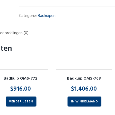
Categorie:
Badkuipen
eoordelingen (0)
cten
Badkuip OMS-772
Badkuip OMS-768
$
916.00
$
1,406.00
VERDER LEZEN
IN WINKELMAND