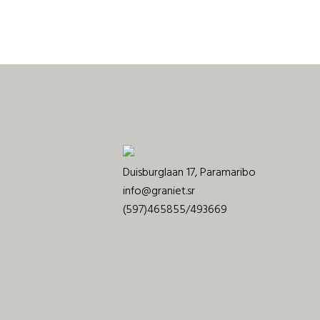
Duisburglaan 17, Paramaribo
info@graniet.sr
(597)465855/493669