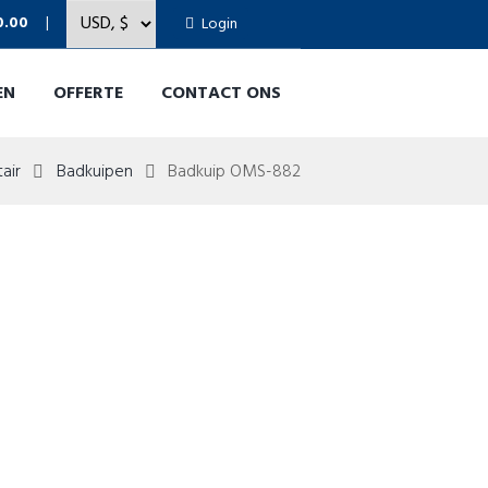
0.00
Login
EN
OFFERTE
CONTACT ONS
tair
Badkuipen
Badkuip OMS-882