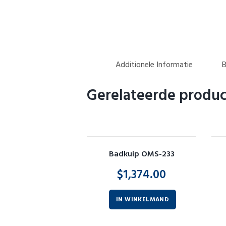
Additionele Informatie
B
Gerelateerde produ
Badkuip OMS-233
$
1,374.00
IN WINKELMAND