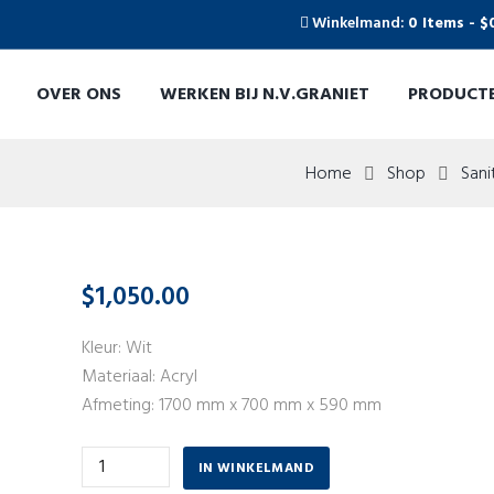
Winkelmand:
0 Items
-
$
OVER ONS
WERKEN BIJ N.V.GRANIET
PRODUCT
Home
Shop
Sani
$
1,050.00
Kleur: Wit
Materiaal: Acryl
Afmeting: 1700 mm x 700 mm x 590 mm
Aantal
IN WINKELMAND