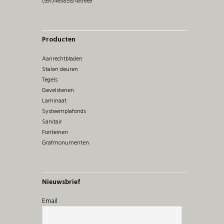
(597)465855/493669
Producten
Aanrechtbladen
Stalen deuren
Tegels
Gevelstenen
Laminaat
Systeemplafonds
Sanitair
Fonteinen
Grafmonumenten
Nieuwsbrief
Email