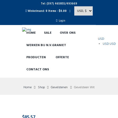
Tel: (597) 465855/493669
Winkelmand:
0 Items
-
$0.00
Login
HOME
SALE
OVER ONS
USD
USD
USD
WERKEN BIJ N.V.GRANIET
PRODUCTEN
OFFERTE
CONTACT ONS
Home
Shop
Gevelstenen
Gevelsteen Wit
$
85.57