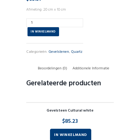
Afmeting: 20 cm x 10 cm
Aantal
IN WINKELMAND
Categorieën:
Gevelstenen
,
Quartz
Beoordelingen (0)
Additionele Informatie
Gerelateerde producten
Gevelsteen Cultural white
$
85.23
IN WINKELMAND