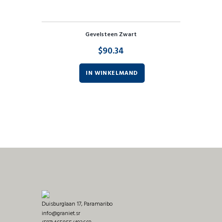
Gevelsteen Zwart
$
90.34
IN WINKELMAND
Duisburglaan 17, Paramaribo
info@graniet.sr